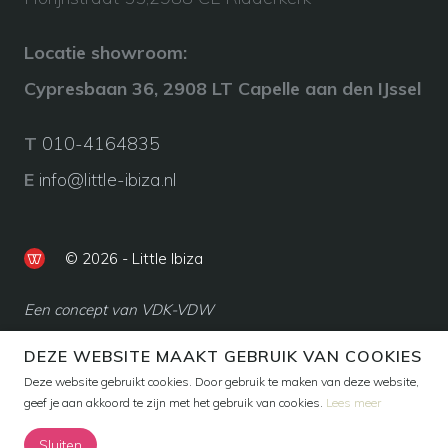
Locatie showroom:
Cypresbaan 36, 2908 LT Capelle aan den IJssel
T
010-4164835
E
info@little-ibiza.nl
© 2026 - Little Ibiza
Een concept van VDK-VDW
DEZE WEBSITE MAAKT GEBRUIK VAN COOKIES
Deze website gebruikt cookies. Door gebruik te maken van deze website,
geef je aan akkoord te zijn met het gebruik van cookies.
Lees meer
Sluiten