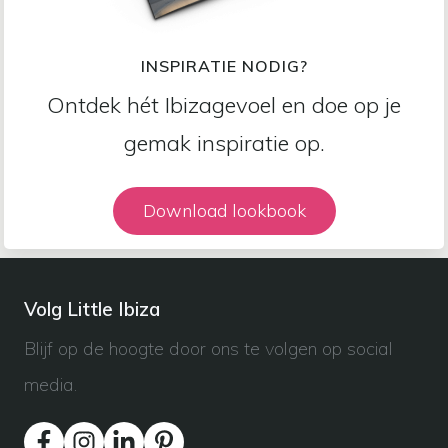
INSPIRATIE NODIG?
Ontdek hét Ibizagevoel en doe op je
gemak inspiratie op.
Download lookbook
Volg Little Ibiza
Blijf op de hoogte door ons te volgen op social
media.