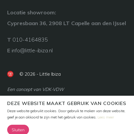
Locatie showroom:
Cypresbaan 36, 2908 LT Capelle aan den IJssel
T
010-4164835
E
info@little-ibiza.nl
© 2026 - Little Ibiza
Een concept van VDK-VDW
DEZE WEBSITE MAAKT GEBRUIK VAN COOKIES
Deze website gebruikt cookies. Door gebruik te maken van deze website,
geef je aan akkoord te zijn met het gebruik van cookies.
Lees meer
Sluiten