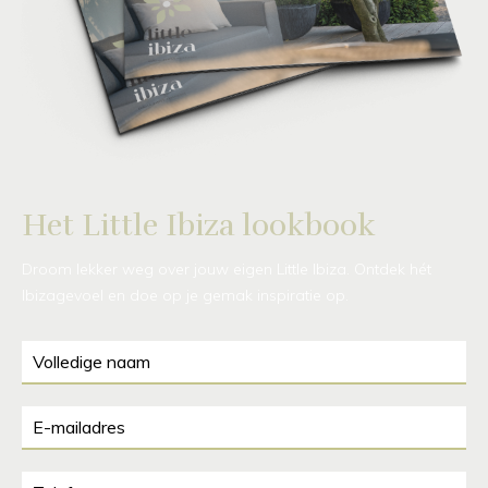
Het Little Ibiza lookbook
Droom lekker weg over jouw eigen Little Ibiza. Ontdek hét
Ibizagevoel en doe op je gemak inspiratie op.