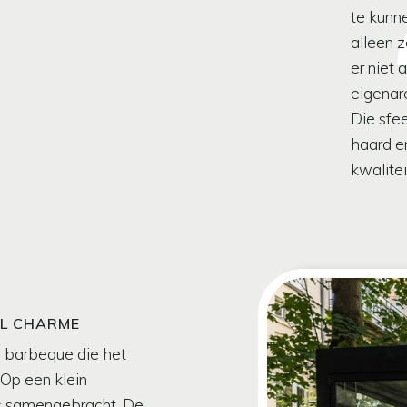
te kunn
alleen 
er niet 
eigenar
Die sfe
haard e
kwalitei
EL CHARME
 barbeque die het
Op een klein
es samengebracht. De