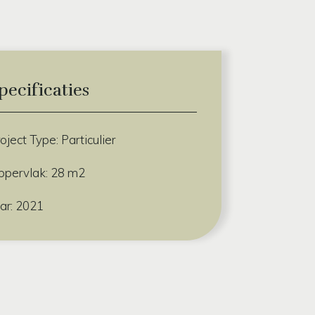
pecificaties
oject Type: Particulier
ppervlak: 28 m2
ar: 2021