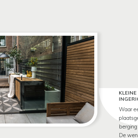
KLEINE
INGER
Waar eer
plaatsg
berging
De wens