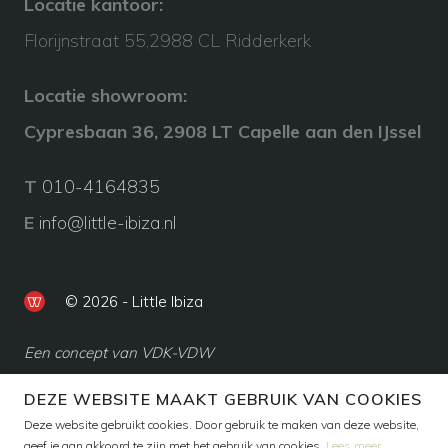
Locatie kantoor:
Florijnstraat 55,2988 CL Ridderkerk
Locatie showroom:
Cypresbaan 36, 2908 LT Capelle aan den IJssel
T
010-4164835
E
info@little-ibiza.nl
© 2026 - Little Ibiza
Een concept van VDK-VDW
DEZE WEBSITE MAAKT GEBRUIK VAN COOKIES
Deze website gebruikt cookies. Door gebruik te maken van deze website,
geef je aan akkoord te zijn met het gebruik van cookies.
Lees meer